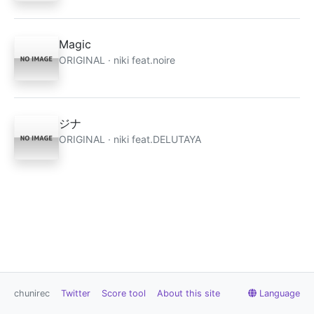
Magic
ORIGINAL · niki feat.noire
ジナ
ORIGINAL · niki feat.DELUTAYA
chunirec
Twitter
Score tool
About this site
Language