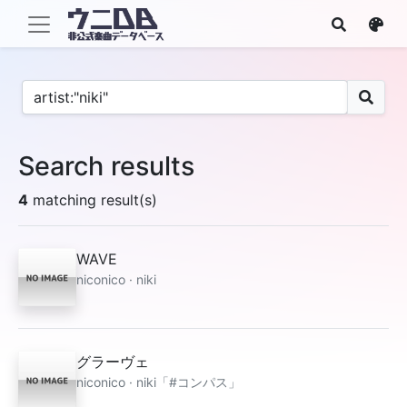
Search results
4
matching result(s)
WAVE
niconico · niki
グラーヴェ
niconico · niki「#コンパス」