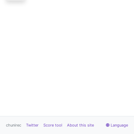
chunirec
Twitter
Score tool
About this site
Language