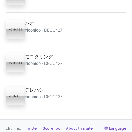
ハオ
niconico · DECO*27
モニタリング
niconico · DECO*27
テレパシ
niconico · DECO*27
chunirec
Twitter
Score tool
About this site
Language