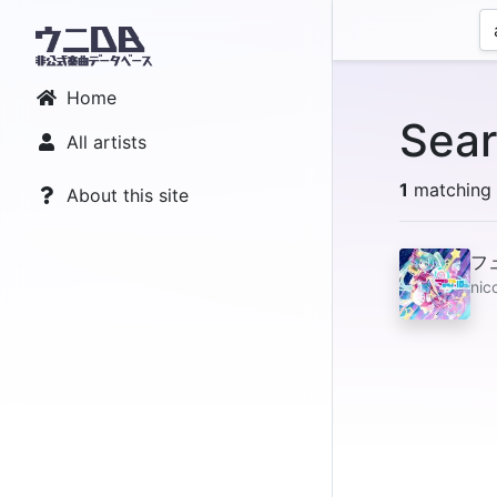
Home
Sear
All artists
1
matching r
About this site
フ
nic