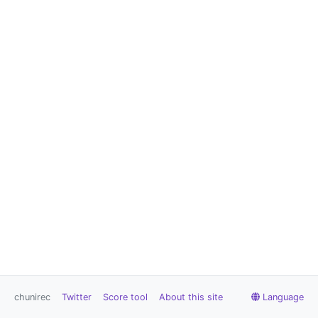
chunirec
Twitter
Score tool
About this site
Language