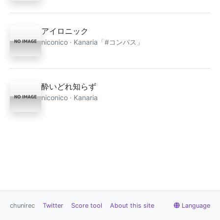
アイロニック
niconico · Kanaria「#コンパス」
酔いどれ知らず
niconico · Kanaria
chunirec
Twitter
Score tool
About this site
Language