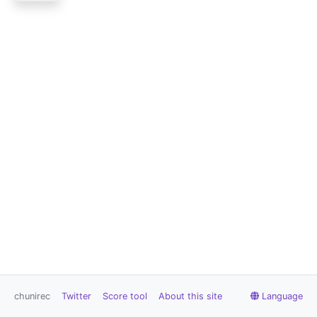
chunirec
Twitter
Score tool
About this site
Language