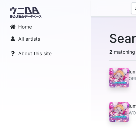
Home
Sear
All artists
2
matching 
About this site
lu
ORI
lu
WO