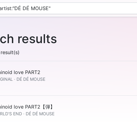
ch results
result(s)
minoid love PART2
GINAL · DÉ DÉ MOUSE
minoid love PART2【弾】
RLD'S END · DÉ DÉ MOUSE