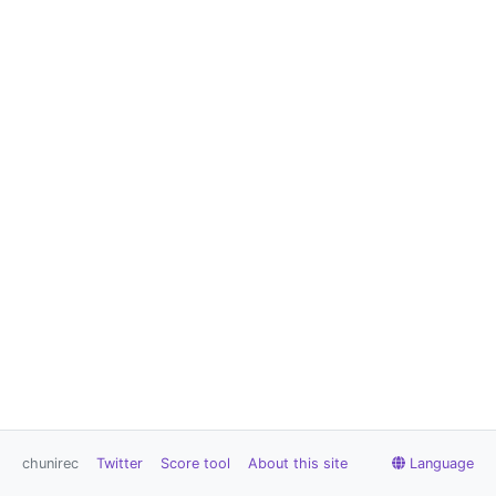
chunirec
Twitter
Score tool
About this site
Language