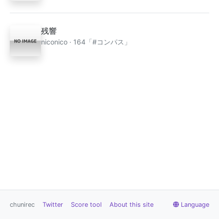
残響
niconico · 164「#コンパス」
chunirec
Twitter
Score tool
About this site
Language