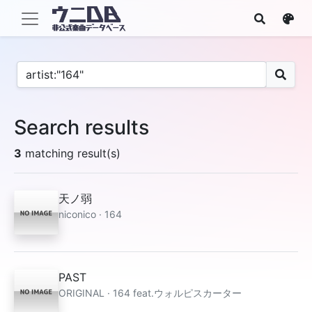
Search results
3
matching result(s)
天ノ弱
niconico · 164
PAST
ORIGINAL · 164 feat.ウォルピスカーター