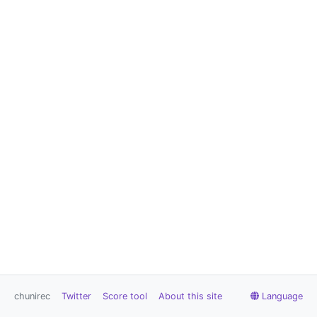
chunirec
Twitter
Score tool
About this site
Language