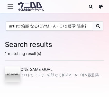
Search results
1
matching result(s)
ONE SAME GOAL
イロドリミドリ · 箱部 なる(CV:M・A・O)＆藤堂 陽南袴(CV:八島 さらら)＆天王洲 なずな(CV:山本 彩乃)