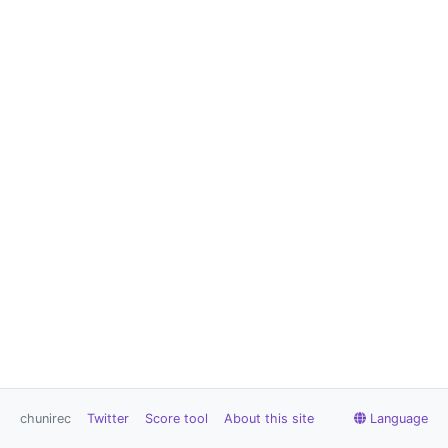
chunirec
Twitter
Score tool
About this site
Language