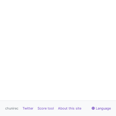
chunirec
Twitter
Score tool
About this site
Language