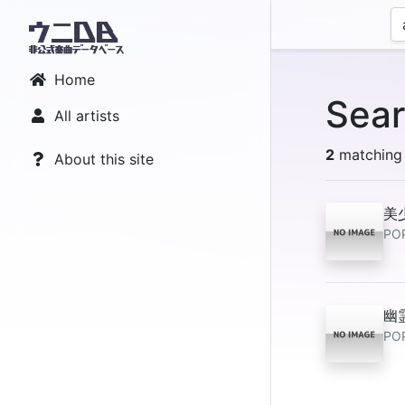
Home
Sear
All artists
2
matching 
About this site
美
PO
幽
PO