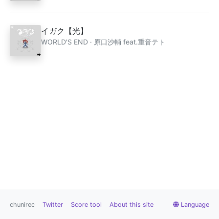
イガク【光】
WORLD'S END · 原口沙輔 feat.重音テト
chunirec
Twitter
Score tool
About this site
Language