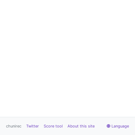
chunirec
Twitter
Score tool
About this site
Language