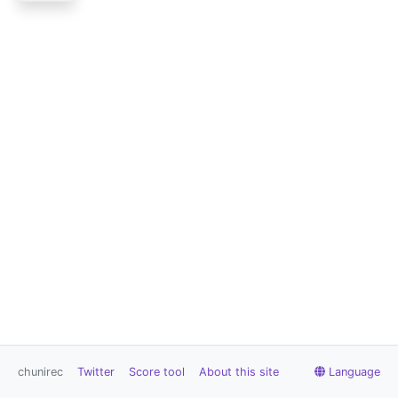
chunirec
Twitter
Score tool
About this site
Language