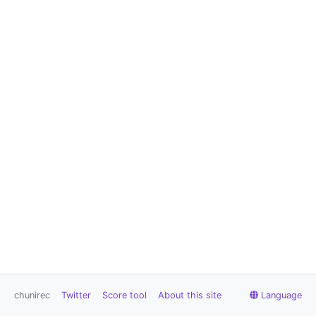
chunirec
Twitter
Score tool
About this site
Language