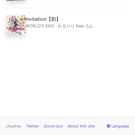
Invitation【割】
WORLD'S END · れるりり feat.ろん
chunirec
Twitter
Score tool
About this site
Language