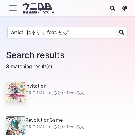
Search results
3
matching result(s)
Invitation
ORIGINAL · れるりり feat.ろん
RevolutionGame
ORIGINAL · れるりり feat.ろん