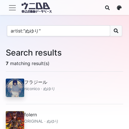
Search results
7
matching result(s)
フラジール
niconico · ぬゆり
folern
ORIGINAL · ぬゆり