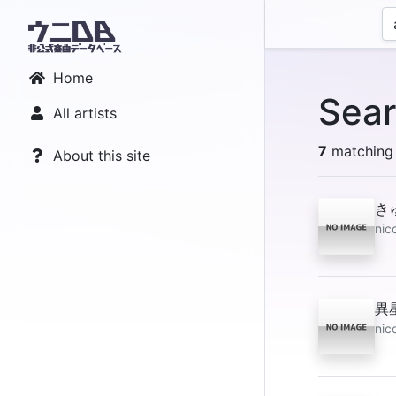
Home
Sear
All artists
7
matching 
About this site
き
nic
異
ni