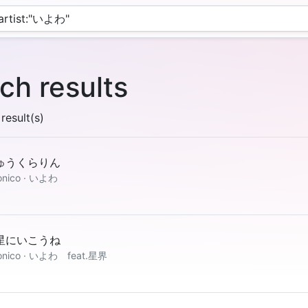
ch results
result(s)
ゅうくらりん
onico · いよわ
星にいこうね
conico · いよわ feat.星界