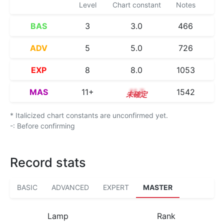
Level
Chart constant
Notes
BAS
3
3.0
466
ADV
5
5.0
726
EXP
8
8.0
1053
MAS
11+
11.7
1542
* Italicized chart constants are unconfirmed yet.
-: Before confirming
Record stats
BASIC
ADVANCED
EXPERT
MASTER
Lamp
Rank