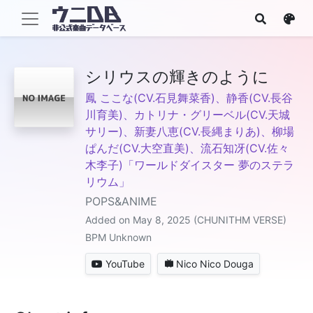
シリウスの輝きのように
鳳 ここな(CV.石見舞菜香)、静香(CV.長谷
川育美)、カトリナ・グリーベル(CV.天城
サリー)、新妻八恵(CV.長縄まりあ)、柳場
ぱんだ(CV.大空直美)、流石知冴(CV.佐々
木李子)「ワールドダイスター 夢のステラ
リウム」
POPS&ANIME
Added on May 8, 2025 (CHUNITHM VERSE)
BPM Unknown
YouTube
Nico Nico Douga