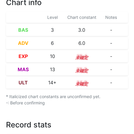
Chart info
Level
Chart constant
Notes
BAS
3
3.0
-
ADV
6
6.0
-
EXP
10
10.4
-
MAS
13
13.2
-
ULT
14+
14.9
-
* Italicized chart constants are unconfirmed yet.
-: Before confirming
Record stats